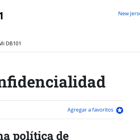
1
New Jers
Mi DB101
onfidencialidad
Agregar a favoritos
a política de