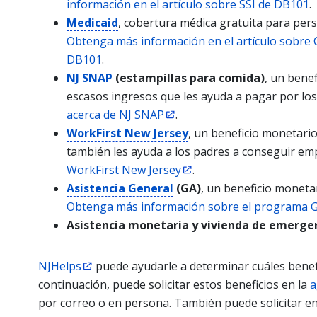
información en el artículo sobre SSI de DB101
.
Medicaid
, cobertura médica gratuita para per
Obtenga más información en el artículo sobre 
DB101
.
NJ SNAP
(estampillas para comida)
, un bene
escasos ingresos que les ayuda a pagar por lo
acerca de NJ SNAP
.
WorkFirst New Jersey
, un beneficio monetario
también les ayuda a los padres a conseguir em
WorkFirst New Jersey
.
Asistencia General
(GA)
, un beneficio moneta
Obtenga más información sobre el programa 
Asistencia monetaria y vivienda de emerge
NJHelps
puede ayudarle a determinar cuáles benefi
continuación, puede solicitar estos beneficios en la
a
por correo o en persona. También puede solicitar en