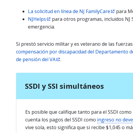
La solicitud en línea de NJ FamilyCare
para Me
NJHelps
para otros programas, incluidos NJ 
emergencia.
Si prestó servicio militar y es veterano de las fuerza
compensación por discapacidad del Departamento d
de pensión del VA
.
SSDI y SSI simultáneos
Es posible que califique tanto para el SSDI como
cuenta los pagos del SSDI como
ingreso no dev
vive sola, esto significa que si recibe $1,045 o m