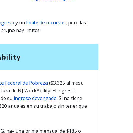
ingreso
y un
límite de recursos
, pero las
4, ¡no hay límites!
bility
ce Federal de Pobreza
($3,325 al mes),
ura de NJ WorkAbility. El ingreso
 de su
ingreso devengado
. Si no tiene
,820 anuales en su trabajo sin tener que
FPG, hay una prima mensual de $185 o