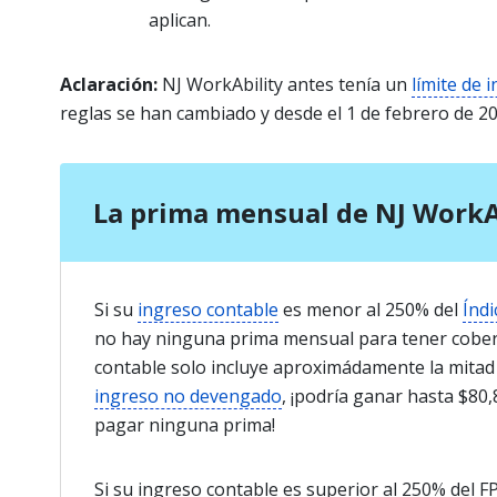
aplican.
Aclaración:
NJ WorkAbility antes tenía un
límite de 
reglas se han cambiado y desde el 1 de febrero de 202
La prima mensual de NJ WorkA
Si su
ingreso contable
es menor al 250% del
Índi
no hay ninguna prima mensual para tener cobert
contable solo incluye aproximádamente la mitad
ingreso no devengado
, ¡podría ganar hasta $80
pagar ninguna prima!
Si su ingreso contable es superior al 250% del 