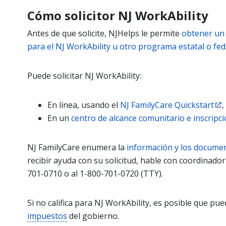
Cómo solicitor NJ WorkAbility
Antes de que solicite, NJHelps le permite
obtener un 
para el NJ WorkAbility u otro programa estatal o fed
Puede solicitar NJ WorkAbility:
En línea, usando el
NJ FamilyCare Quickstart
,
En un
centro de alcance comunitario e inscripc
NJ FamilyCare enumera la
información y los document
recibir ayuda con su solicitud, hable con coordinador
701-0710 o al 1-800-701-0720 (TTY).
Si no califica para NJ WorkAbility, es posible que p
impuestos
del gobierno.