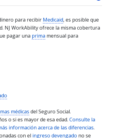
inero para recibir
Medicaid
, es posible que
d. NJ WorkAbility ofrece la misma cobertura
 que pagar una
prima
mensual para
cado
rmas médicas
del Seguro Social.
ños o si es mayor de esa edad.
Consulte la
más información acerca de las diferencias
.
cionadas con el
ingreso devengado
no se