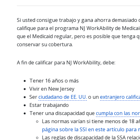
Si usted consigue trabajo y gana ahorra demasiado d
califique para el programa NJ WorkAbility de Medicai
que el Medicaid regular, pero es posible que tenga
conservar su cobertura.
A fin de calificar para NJ WorkAbility, debe:
Tener 16 años o más
Vivir en New Jersey
Ser
ciudadano de EE. UU.
o un
extranjero califi
Estar trabajando
Tener una discapacidad que
cumpla con las no
Las normas varían si tiene menos de 18 a
página sobre la SSI en este artículo para 
Las reglas de discapacidad de la SSA rela